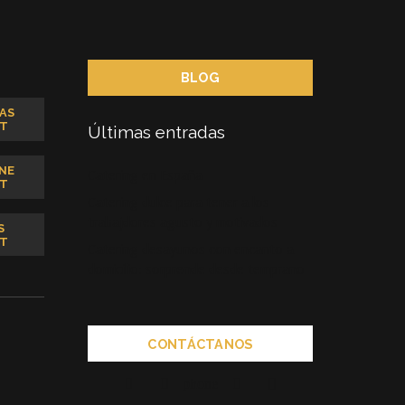
BLOG
AS
T
Últimas entradas
NE
Catering en España
T
Catering dulce para tener a los
trabajdores agusto y motivados
S
T
Catering desayunos con encanto a
domicilio: sorprende desde temprano
CONTÁCTANOS
phone