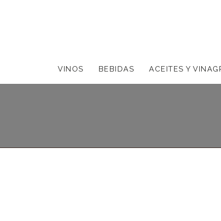
VINOS
BEBIDAS
ACEITES Y VINAG
En Corner Gourmet dispone
Hacia el año 300, un emperador romano f