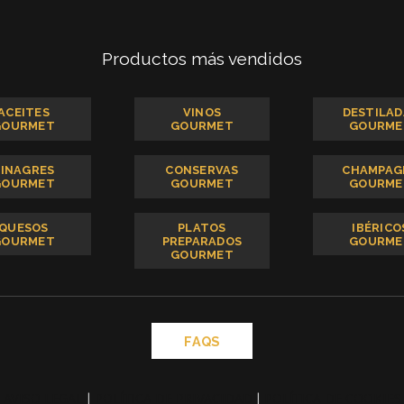
Productos más vendidos
ACEITES
VINOS
DESTILAD
GOURMET
GOURMET
GOURME
VINAGRES
CONSERVAS
CHAMPAG
GOURMET
GOURMET
GOURME
QUESOS
PLATOS
IBÉRICO
GOURMET
PREPARADOS
GOURME
GOURMET
FAQS
AVISO LEGAL
|
POLÍTICA DE PRIVACIDAD
|
POLÍTICA DE COOKIES