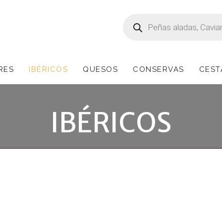
Búsqueda
de
productos
RES
IBÉRICOS
QUESOS
CONSERVAS
CEST
IBÉRICOS
mos de los mejores productos ibéri
ijó el precio de los productos ibéricos ¡Desde eso