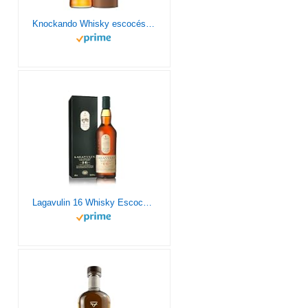
Knockando Whisky escocés puro de malta de Speyside - 0.7 L
Lagavulin 16 Whisky Escocés Single Malt, 700 ml