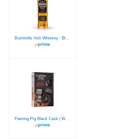
Bushmills Irish Whiskey - Black Bush 700ml
Flaming Pig Black Cask | Whisky Irlandés - 700 ml | Destilado artesanal | Disfruta del auténtico sabor irlandés con dos vasos exclusivos de diseño de cristal