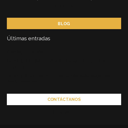
COOKIES
BLOG
Últimas entradas
Catering en España
Catering dulce para tener a los trabajdores agusto y
motivados
Catering desayunos con encanto a domicilio: sorprende
desde temprano
CONTÁCTANOS
phone