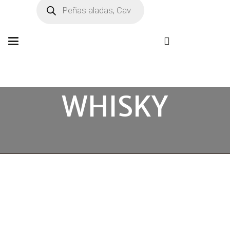
Búsqueda
de
productos
WHISKY
Conoce tu Whisky favorito
desde Corner Gourmet
Te ofrecemos las mejores bebidas alcohólicas