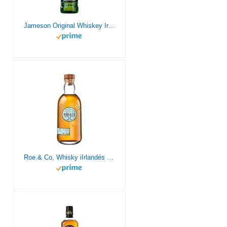
Jameson Original Whiskey Irlandés, 700 ml
Roe & Co, Whisky iIrlandés de mezcla, 700 ml