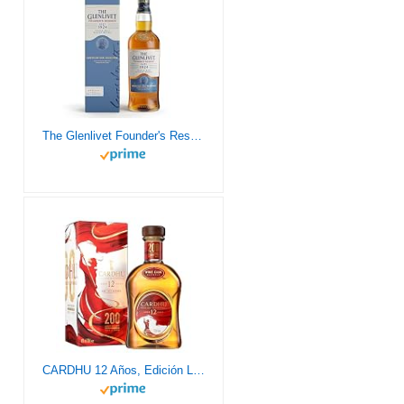
The Glenlivet Founder's Reserve Whisky Escocés de Malta, 700 ml
CARDHU 12 Años, Edición Limitada 200 Aniversario, Barrica de Vino, 0.7L