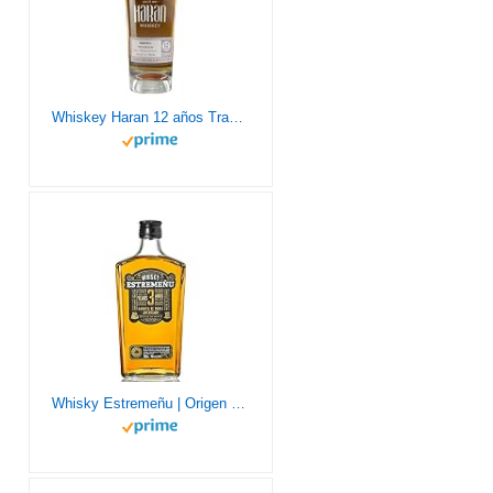
Whiskey Haran 12 años Traditional. 700 ml
Whisky Estremeñu | Origen Extremadura | 70 cl |Maduración mínima de 36 meses