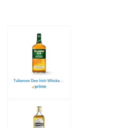
como Whisky, Ginebra, Ron, Licor, Cava o
Tequila entre otros que puedes elegir en
nuestro amplio catálogo.
Tullamore Dew Irish Whiskey Botella 700 Ml