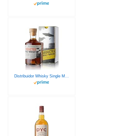
Distribuidor Whisky Single Malt Sánchez Romate Abducted Whisky 70 cl