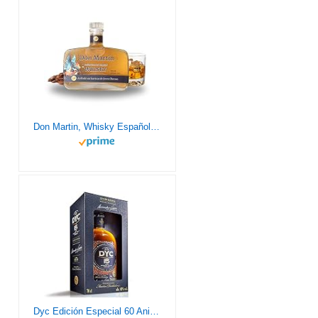
Don Martin, Whisky Español de Mezcla de 8 Años, Acabado en Barril de Oloroso, 45% Alc. - 50cl, incl. estuche de lujo!
Dyc Edición Especial 60 Aniversario Single Malt Whisky 40%, 700ml