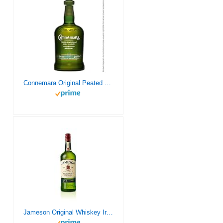
Connemara Original Peated Single Malt Whiskey avec étui, Whisky Irlandais 40% - 70cl
Jameson Original Whiskey Irlandés, 1 L