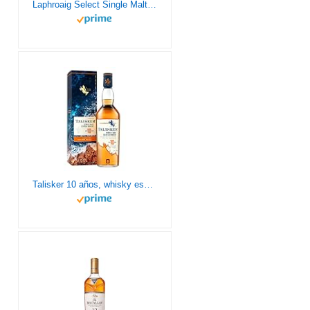
Laphroaig Select Single Malt Whisky Escoces Ahumado 40%, 700ml
Talisker 10 años, whisky escocés single malt, 700 ml