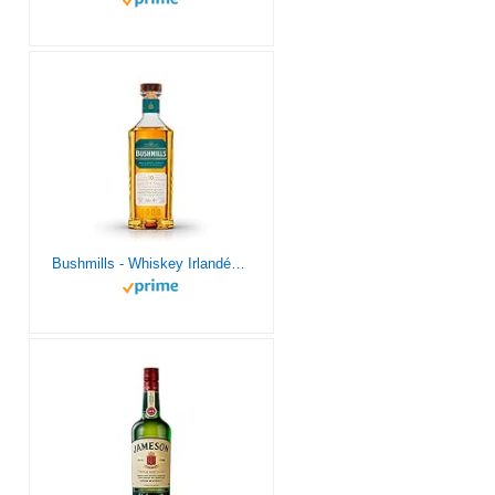
Bushmills - Whiskey Irlandés 10 años - Single Malt Triple Destilado - Whisky Premium - Madurado en barrica de Bourbon y Bota de Jerez según la tradición desde 1608 - 700ml - 40º