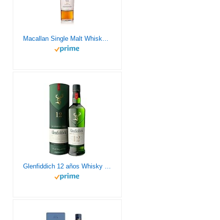
Macallan Single Malt Whisky Escoces 12 años Double Cask, alc. 40% 700ml - Incluye caja
Glenfiddich 12 años Whisky escocés de malta, 70cl