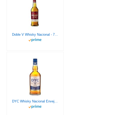
Doble V Whisky Nacional - 700ml
DYC Whisky Nacional Envejecido 8 Años en barricas de roble americano, 40% 70cl.