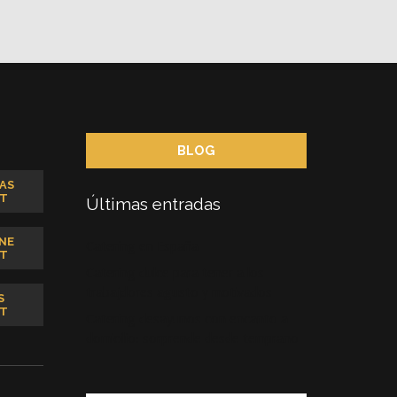
BLOG
AS
T
Últimas entradas
NE
Catering en España
T
Catering dulce para tener a los
trabajdores agusto y motivados
S
T
Catering desayunos con encanto a
domicilio: sorprende desde temprano