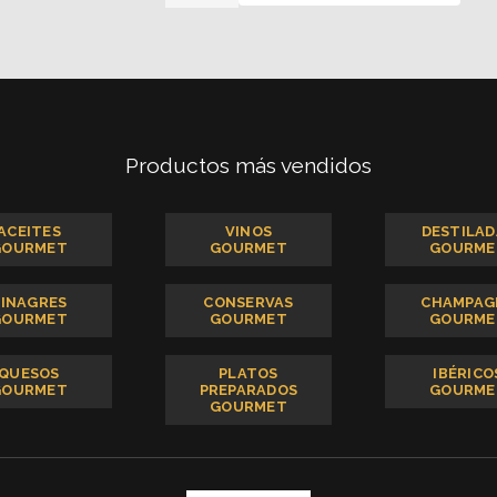
Planta
BODEGAS
ARZUAGA
TINTO
cantidad
Productos más vendidos
ACEITES
VINOS
DESTILAD
GOURMET
GOURMET
GOURME
VINAGRES
CONSERVAS
CHAMPAG
GOURMET
GOURMET
GOURME
QUESOS
PLATOS
IBÉRICO
GOURMET
PREPARADOS
GOURME
GOURMET