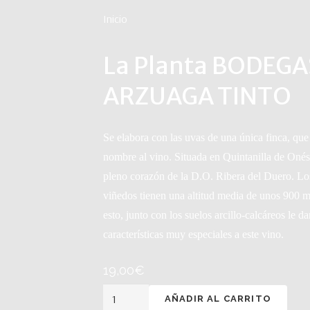
Inicio
La Planta BODEGA
ARZUAGA TINTO
Se elabora con las uvas de una única finca, que
nombre al vino. Situada en Quintanilla de Oné
pleno corazón de la D.O. Ribera del Duero. Lo
viñedos tienen una altitud media de unos 900 m
esto, junto con los suelos arcillo-calcáreos le d
características muy especiales a este vino.
19,00
€
La
AÑADIR AL CARRITO