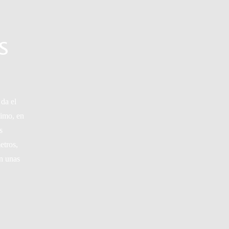
S
 da el
simo, en
s
etros,
an unas