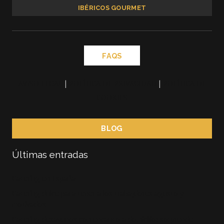
IBÉRICOS GOURMET
FAQS
AVISO LEGAL
|
POLÍTICA DE PRIVACIDAD
|
POLÍTICA DE
COOKIES
BLOG
Últimas entradas
Catering en España
Catering dulce para tener a los trabajdores agusto y
motivados
Catering desayunos con encanto a domicilio: sorprende