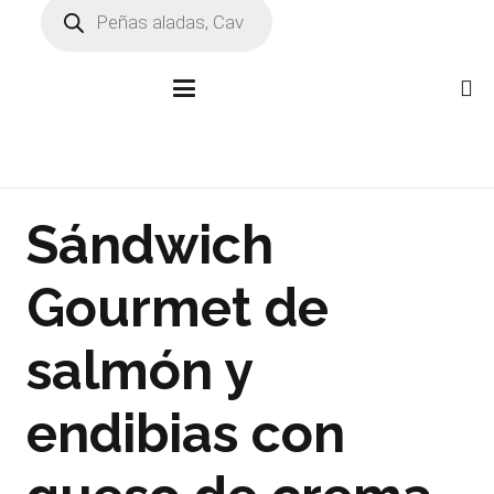
Búsqueda
de
productos
Sándwich
Gourmet de
salmón y
endibias con