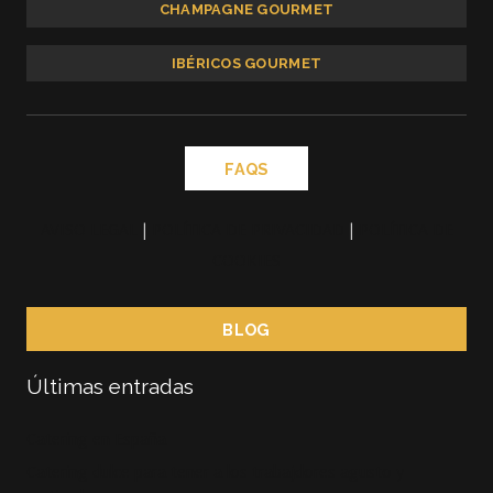
CHAMPAGNE GOURMET
IBÉRICOS GOURMET
FAQS
AVISO LEGAL
|
POLÍTICA DE PRIVACIDAD
|
POLÍTICA DE
COOKIES
BLOG
Últimas entradas
Catering en España
Catering dulce para tener a los trabajdores agusto y