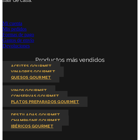
salir de casa.
Mi cuenta
Mis pedidos
Formas de pago
Gastos de envío
Devoluciones
Productos más vendidos
ACEITES GOURMET
VINAGRES GOURMET
QUESOS GOURMET
VINOS GOURMET
CONSERVAS GOURMET
PLATOS PREPARADOS GOURMET
DESTILADAS GOURMET
CHAMPAGNE GOURMET
IBÉRICOS GOURMET