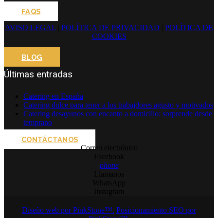
FAQS
AVISO LEGAL
|
POLÍTICA DE PRIVACIDAD
|
POLÍTICA DE
COOKIES
BLOG
Últimas entradas
Catering en España
Catering dulce para tener a los trabajdores agusto y motivados
Catering desayunos con encanto a domicilio: sorprende desde
temprano
CONTÁCTANOS
Correo electrónico
Facebook
phone
Llamanos
WhatsApp
Instagram
Diseño web por PinkStone™.
Posicionamiento SEO por