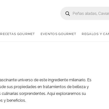
Búsqueda
de
productos
RECETAS GOURMET
EVENTOS GOURMET
REGALOS Y C
fascinante universo de este ingrediente milenario. Es
desde sus propiedades en tratamientos de belleza y
 culinarias sorprendentes. Aquí exploraremos su
os y beneficios.