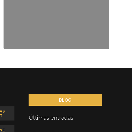
BLOG
AS
T
Últimas entradas
NE
Catering en España