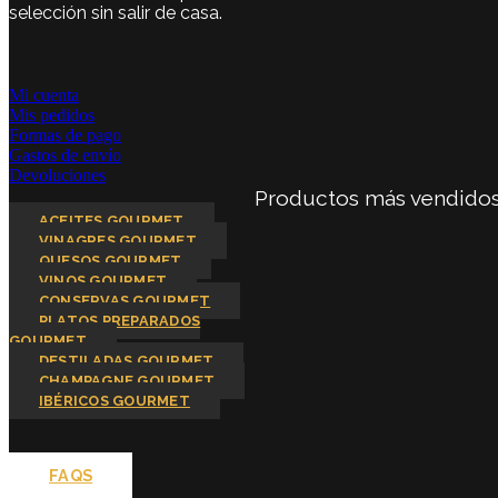
selección sin salir de casa.
Mi cuenta
Mis pedidos
Formas de pago
Gastos de envío
Devoluciones
Productos más vendido
ACEITES GOURMET
VINAGRES GOURMET
QUESOS GOURMET
VINOS GOURMET
CONSERVAS GOURMET
PLATOS PREPARADOS
GOURMET
DESTILADAS GOURMET
CHAMPAGNE GOURMET
IBÉRICOS GOURMET
FAQS