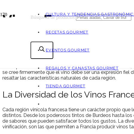
Vinos Franceses G
CULTURA Y TENDENCIAS GASTRONÓMIC
Búsqueda de productos
RECETAS GOURMET
Francia es reconocida como la cuna de algunos de los mejo
que también es el mayor productor de vino globalmente. La
un reflejo de la pasión, el conocimiento y la tradición que h
EVENTOS GOURMET
Una de las claves del éxito de los vinos franceses radica en l
concepto se refiere a la combinación única de suelo, clima, a
REGALOS Y CANASTAS GOURMET
se cree firmemente que el vino debe ser una expresión fiel de
resaltar las características naturales de cada región.
TIENDA GOURMET
La Diversidad de los Vinos Franc
Cada región vinícola francesa tiene un carácter propio que 
distintos. Desde los poderosos tintos de Burdeos hasta los
de sabores que pueden satisfacer todos los gustos. La divers
vinificación, son las que permiten a Francia producir vinos ta