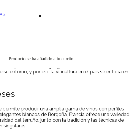
ourmet
AS
res vinos del mundo. No solo es famosa por su vino, sino
 calidad y la diversidad de los Vinos Franceses Gourmet son
an sido perfeccionados a lo largo de siglos.
Producto
se ha añadido a tu carrito.
a importancia que se le da al «terruño» en la viticultura. Este
ltitud y la orientación geográfica de un viñedo. En Francia,
 su entorno, y por eso la viticultura en el país se enfoca en
eses
le permite producir una amplia gama de vinos con perfiles
 elegantes blancos de Borgoña, Francia ofrece una variedad
idad del terruño, junto con la tradición y las técnicas de
n singulares.