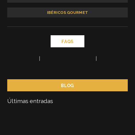
IBÉRICOS GOURMET
FAQS
AVISO LEGAL
|
POLÍTICA DE PRIVACIDAD
|
POLÍTICA DE
COOKIES
BLOG
Últimas entradas
Catering en España
Catering dulce para tener a los trabajdores agusto y
motivados