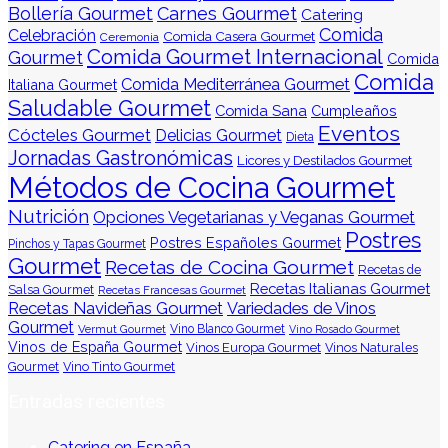
Bollería Gourmet
Carnes Gourmet
Catering
Comida
Celebración
Comida Casera Gourmet
Ceremonia
Comida Gourmet Internacional
Gourmet
Comida
Comida
Comida Mediterránea Gourmet
Italiana Gourmet
Saludable Gourmet
Comida Sana
Cumpleaños
Eventos
Cócteles Gourmet
Delicias Gourmet
Dieta
Jornadas Gastronómicas
Licores y Destilados Gourmet
Métodos de Cocina Gourmet
Nutrición
Opciones Vegetarianas y Veganas Gourmet
Postres
Postres Españoles Gourmet
Pinchos y Tapas Gourmet
Gourmet
Recetas de Cocina Gourmet
Recetas de
Recetas Italianas Gourmet
Salsa Gourmet
Recetas Francesas Gourmet
Recetas Navideñas Gourmet
Variedades de Vinos
Gourmet
Vermut Gourmet
Vino Blanco Gourmet
Vino Rosado Gourmet
Vinos de España Gourmet
Vinos Europa Gourmet
Vinos Naturales
Gourmet
Vino Tinto Gourmet
Entradas recientes
Catering en España