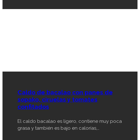
Caldo de bacalao con panes de
sopako, ciruelas y tomates
confitados
El caldo bacalao es ligero, contiene muy poca
grasa y también es bajo en calorías,…