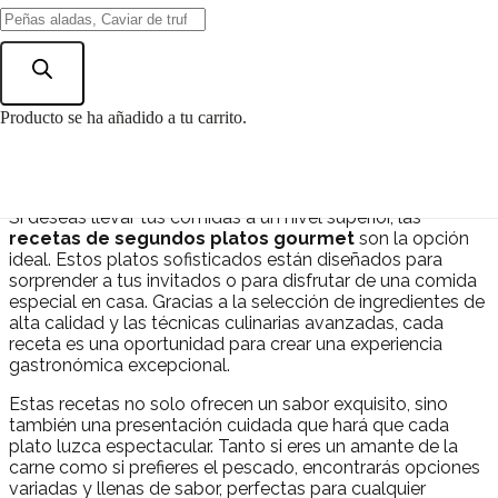
Búsqueda
de
Segundos Platos
productos
Producto
se ha añadido a tu carrito.
Gourmet
Si deseas llevar tus comidas a un nivel superior, las
recetas de segundos platos gourmet
son la opción
ideal. Estos platos sofisticados están diseñados para
sorprender a tus invitados o para disfrutar de una comida
especial en casa. Gracias a la selección de ingredientes de
alta calidad y las técnicas culinarias avanzadas, cada
receta es una oportunidad para crear una experiencia
gastronómica excepcional.
Estas recetas no solo ofrecen un sabor exquisito, sino
también una presentación cuidada que hará que cada
plato luzca espectacular. Tanto si eres un amante de la
carne como si prefieres el pescado, encontrarás opciones
variadas y llenas de sabor, perfectas para cualquier