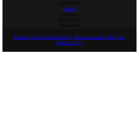
Facebook
phone
Llamanos
WhatsApp
Instagram
Diseño web por PinkStone™.
Posicionamiento SEO por
PinkStone™.