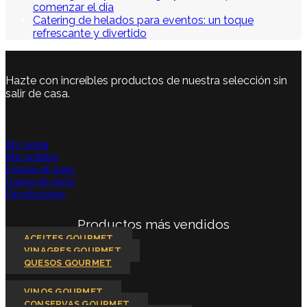
comenzar el día
Catering de helados para eventos: un toque
refrescante y divertido
Hazte con increíbles productos de nuestra selección sin
salir de casa.
Mi cuenta
Mis pedidos
Formas de pago
Gastos de envío
Devoluciones
Productos más vendidos
ACEITES GOURMET
VINAGRES GOURMET
QUESOS GOURMET
VINOS GOURMET
CONSERVAS GOURMET