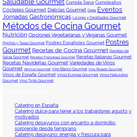
Saludable Gourmet
Comida Sana
Cumpleaños
Eventos
Cócteles Gourmet
Delicias Gourmet
Dieta
Jornadas Gastronómicas
Licores y Destilados Gourmet
Métodos de Cocina Gourmet
Nutrición
Opciones Vegetarianas y Veganas Gourmet
Postres
Postres Españoles Gourmet
Pinchos y Tapas Gourmet
Gourmet
Recetas de Cocina Gourmet
Recetas de
Recetas Italianas Gourmet
Salsa Gourmet
Recetas Francesas Gourmet
Recetas Navideñas Gourmet
Variedades de Vinos
Gourmet
Vermut Gourmet
Vino Blanco Gourmet
Vino Rosado Gourmet
Vinos de España Gourmet
Vinos Europa Gourmet
Vinos Naturales
Gourmet
Vino Tinto Gourmet
Entradas recientes
Catering en España
Catering dulce para tener a los trabajdores agusto y
motivados
Catering desayunos con encanto a domicilio:
sorprende desde temprano
Catering desayuno: energía y frescura para