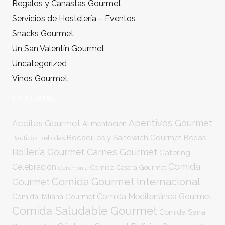
Regalos y Canastas Gourmet
Servicios de Hostelería – Eventos
Snacks Gourmet
Un San Valentín Gourmet
Uncategorized
Vinos Gourmet
Etiquetas
Aperitivos Gourmet
Aceites Gourmet
Alimentación
Bocadillos y Sándwich Gourmet
Bodas
Bebidas
Bautizos
Bollería Gourmet
Carnes Gourmet
Catering
Comida
Celebración
Comida Casera Gourmet
Ceremonia
Comida Gourmet Internacional
Gourmet
Comida Mediterránea Gourmet
Comida Italiana Gourmet
Comida Saludable Gourmet
Comida Sana