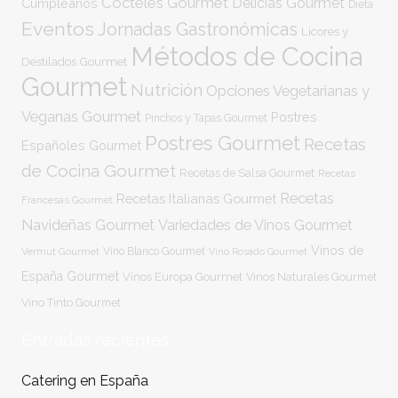
Cócteles Gourmet
Delicias Gourmet
Cumpleaños
Dieta
Eventos
Jornadas Gastronómicas
Licores y
Métodos de Cocina
Destilados Gourmet
Gourmet
Nutrición
Opciones Vegetarianas y
Veganas Gourmet
Postres
Pinchos y Tapas Gourmet
Postres Gourmet
Recetas
Españoles Gourmet
de Cocina Gourmet
Recetas de Salsa Gourmet
Recetas
Recetas
Recetas Italianas Gourmet
Francesas Gourmet
Navideñas Gourmet
Variedades de Vinos Gourmet
Vinos de
Vermut Gourmet
Vino Blanco Gourmet
Vino Rosado Gourmet
España Gourmet
Vinos Europa Gourmet
Vinos Naturales Gourmet
Vino Tinto Gourmet
Entradas recientes
Catering en España