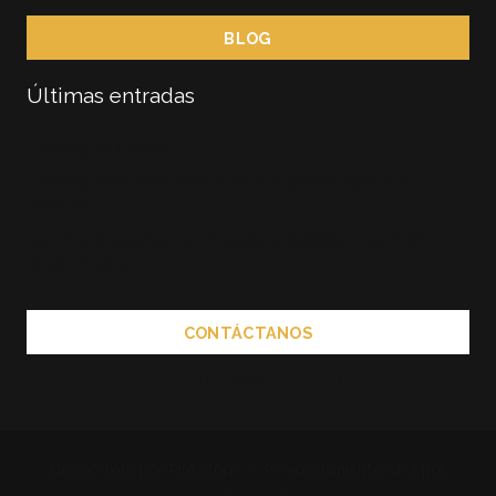
BLOG
Últimas entradas
Catering en España
Catering dulce para tener a los trabajdores agusto y
motivados
Catering desayunos con encanto a domicilio: sorprende
desde temprano
CONTÁCTANOS
phone
Diseño web por PinkStone™.
Posicionamiento SEO por