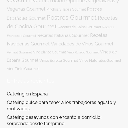
Nutrición
Opciones Vegetarianas y
Veganas Gourmet
Postres
Pinchos y Tapas Gourmet
Postres Gourmet
Recetas
Españoles Gourmet
de Cocina Gourmet
Recetas de Salsa Gourmet
Recetas
Recetas
Recetas Italianas Gourmet
Francesas Gourmet
Navideñas Gourmet
Variedades de Vinos Gourmet
Vinos de
Vermut Gourmet
Vino Blanco Gourmet
Vino Rosado Gourmet
España Gourmet
Vinos Europa Gourmet
Vinos Naturales Gourmet
Vino Tinto Gourmet
Entradas recientes
Catering en España
Catering dulce para tener a los trabajdores agusto y
motivados
Catering desayunos con encanto a domicilio:
sorprende desde temprano