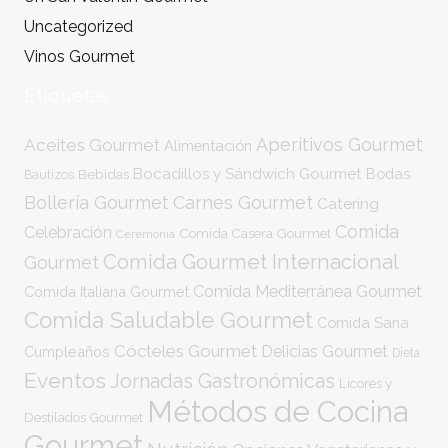
Uncategorized
Vinos Gourmet
Etiquetas
Aperitivos Gourmet
Aceites Gourmet
Alimentación
Bocadillos y Sándwich Gourmet
Bodas
Bebidas
Bautizos
Bollería Gourmet
Carnes Gourmet
Catering
Comida
Celebración
Comida Casera Gourmet
Ceremonia
Comida Gourmet Internacional
Gourmet
Comida Mediterránea Gourmet
Comida Italiana Gourmet
Comida Saludable Gourmet
Comida Sana
Cócteles Gourmet
Delicias Gourmet
Cumpleaños
Dieta
Eventos
Jornadas Gastronómicas
Licores y
Métodos de Cocina
Destilados Gourmet
Gourmet