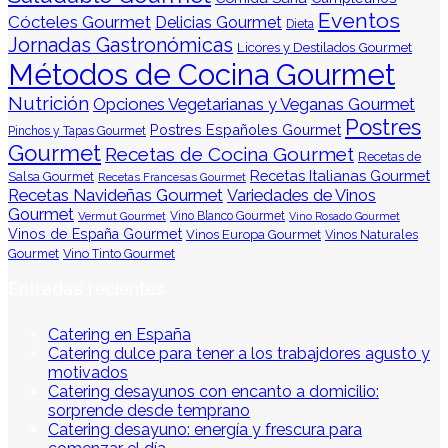
Eventos
Cócteles Gourmet
Delicias Gourmet
Dieta
Jornadas Gastronómicas
Licores y Destilados Gourmet
Métodos de Cocina Gourmet
Nutrición
Opciones Vegetarianas y Veganas Gourmet
Postres
Postres Españoles Gourmet
Pinchos y Tapas Gourmet
Gourmet
Recetas de Cocina Gourmet
Recetas de
Recetas Italianas Gourmet
Salsa Gourmet
Recetas Francesas Gourmet
Recetas Navideñas Gourmet
Variedades de Vinos
Gourmet
Vermut Gourmet
Vino Blanco Gourmet
Vino Rosado Gourmet
Vinos de España Gourmet
Vinos Europa Gourmet
Vinos Naturales
Gourmet
Vino Tinto Gourmet
Entradas recientes
Catering en España
Catering dulce para tener a los trabajdores agusto y
motivados
Catering desayunos con encanto a domicilio:
sorprende desde temprano
Catering desayuno: energía y frescura para