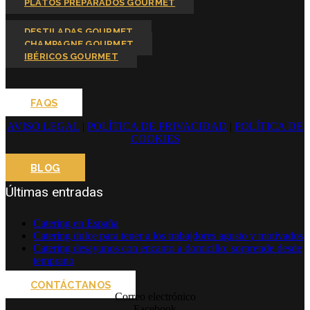
PLATOS PREPARADOS GOURMET
DESTILADAS GOURMET
CHAMPAGNE GOURMET
IBÉRICOS GOURMET
FAQS
AVISO LEGAL
|
POLÍTICA DE PRIVACIDAD
|
POLÍTICA DE
COOKIES
BLOG
Últimas entradas
Catering en España
Catering dulce para tener a los trabajdores agusto y motivados
Catering desayunos con encanto a domicilio: sorprende desde
temprano
CONTÁCTANOS
Correo electrónico
Facebook