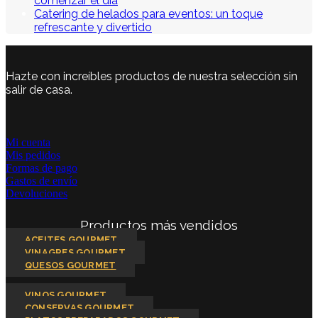
comenzar el día
Catering de helados para eventos: un toque
refrescante y divertido
Hazte con increíbles productos de nuestra selección sin
salir de casa.
Mi cuenta
Mis pedidos
Formas de pago
Gastos de envío
Devoluciones
Productos más vendidos
ACEITES GOURMET
VINAGRES GOURMET
QUESOS GOURMET
VINOS GOURMET
CONSERVAS GOURMET