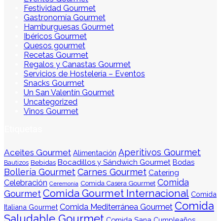
Festividad Gourmet
Gastronomía Gourmet
Hamburguesas Gourmet
Ibéricos Gourmet
Quesos gourmet
Recetas Gourmet
Regalos y Canastas Gourmet
Servicios de Hostelería – Eventos
Snacks Gourmet
Un San Valentín Gourmet
Uncategorized
Vinos Gourmet
Etiquetas
Aperitivos Gourmet
Aceites Gourmet
Alimentación
Bocadillos y Sándwich Gourmet
Bodas
Bebidas
Bautizos
Bollería Gourmet
Carnes Gourmet
Catering
Comida
Celebración
Comida Casera Gourmet
Ceremonia
Comida Gourmet Internacional
Gourmet
Comida
Comida
Comida Mediterránea Gourmet
Italiana Gourmet
Saludable Gourmet
Comida Sana
Cumpleaños