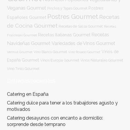
Veganas Gourmet
Postres
Pinchos y Tapas Gourmet
Postres Gourmet
Recetas
Españoles Gourmet
de Cocina Gourmet
Recetas de Salsa Gourmet
Recetas
Recetas
Recetas Italianas Gourmet
Francesas Gourmet
Navideñas Gourmet
Variedades de Vinos Gourmet
Vinos de
Vermut Gourmet
Vino Blanco Gourmet
Vino Rosado Gourmet
España Gourmet
Vinos Europa Gourmet
Vinos Naturales Gourmet
Vino Tinto Gourmet
Entradas recientes
Catering en España
Catering dulce para tener a los trabajdores agusto y
motivados
Catering desayunos con encanto a domicilio:
sorprende desde temprano