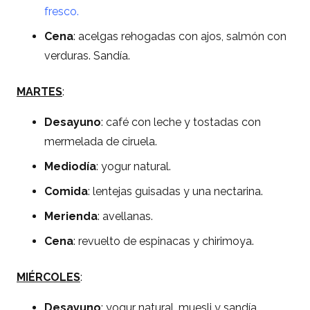
fresco
.
Cena
: acelgas rehogadas con ajos, salmón con
verduras. Sandía.
MARTES
:
Desayuno
: café con leche y tostadas con
mermelada de ciruela.
Mediodía
: yogur natural.
Comida
: lentejas guisadas y una nectarina.
Merienda
: avellanas.
Cena
: revuelto de espinacas y chirimoya.
MIÉRCOLES
:
Desayuno
: yogur natural, muesli y sandía.