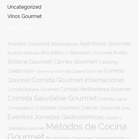
Uncategorized
Vinos Gourmet
Etiquetas
Aperitivos Gourmet
Aceites Gourmet
Alimentación
Bocadillos y Sándwich Gourmet
Bodas
Bebidas
Bautizos
Bollería Gourmet
Carnes Gourmet
Catering
Comida
Celebración
Comida Casera Gourmet
Ceremonia
Comida Gourmet Internacional
Gourmet
Comida Mediterránea Gourmet
Comida Italiana Gourmet
Comida Saludable Gourmet
Comida Sana
Cócteles Gourmet
Delicias Gourmet
Cumpleaños
Dieta
Eventos
Jornadas Gastronómicas
Licores y
Métodos de Cocina
Destilados Gourmet
Gourmet
Nutrición
Opciones Vegetarianas y