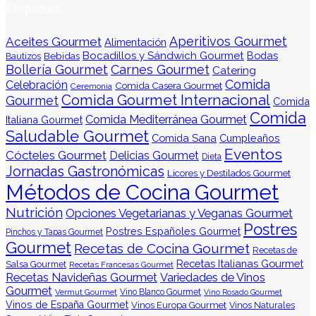
Etiquetas
Aperitivos Gourmet
Aceites Gourmet
Alimentación
Bocadillos y Sándwich Gourmet
Bodas
Bebidas
Bautizos
Bollería Gourmet
Carnes Gourmet
Catering
Comida
Celebración
Comida Casera Gourmet
Ceremonia
Comida Gourmet Internacional
Gourmet
Comida
Comida
Comida Mediterránea Gourmet
Italiana Gourmet
Saludable Gourmet
Comida Sana
Cumpleaños
Eventos
Cócteles Gourmet
Delicias Gourmet
Dieta
Jornadas Gastronómicas
Licores y Destilados Gourmet
Métodos de Cocina Gourmet
Nutrición
Opciones Vegetarianas y Veganas Gourmet
Postres
Postres Españoles Gourmet
Pinchos y Tapas Gourmet
Gourmet
Recetas de Cocina Gourmet
Recetas de
Recetas Italianas Gourmet
Salsa Gourmet
Recetas Francesas Gourmet
Recetas Navideñas Gourmet
Variedades de Vinos
Gourmet
Vermut Gourmet
Vino Blanco Gourmet
Vino Rosado Gourmet
Vinos de España Gourmet
Vinos Europa Gourmet
Vinos Naturales