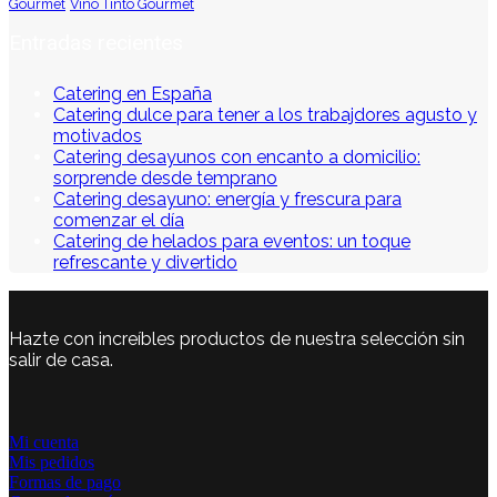
Gourmet
Vino Tinto Gourmet
Entradas recientes
Catering en España
Catering dulce para tener a los trabajdores agusto y
motivados
Catering desayunos con encanto a domicilio:
sorprende desde temprano
Catering desayuno: energía y frescura para
comenzar el día
Catering de helados para eventos: un toque
refrescante y divertido
Hazte con increíbles productos de nuestra selección sin
salir de casa.
Mi cuenta
Mis pedidos
Formas de pago