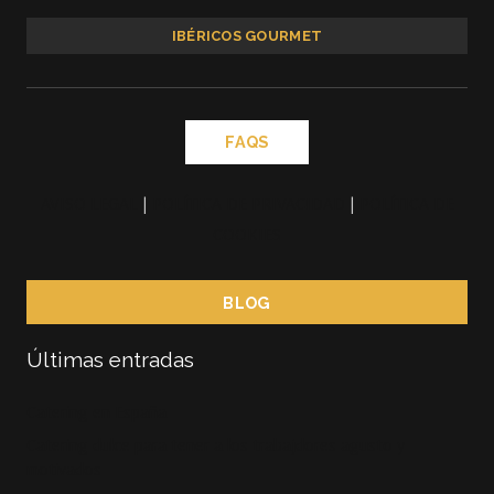
IBÉRICOS GOURMET
FAQS
AVISO LEGAL
|
POLÍTICA DE PRIVACIDAD
|
POLÍTICA DE
COOKIES
BLOG
Últimas entradas
Catering en España
Catering dulce para tener a los trabajdores agusto y
motivados