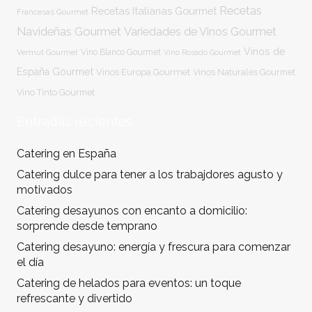
Recetas
Recetas Italianas Gourmet
Francesas Gourmet
Navideñas Gourmet
Variedades de Vinos Gourmet
Vinos de
Vermut Gourmet
Vino Blanco Gourmet
Vino Rosado Gourmet
España Gourmet
Vinos Europa Gourmet
Vinos Naturales Gourmet
Vino Tinto Gourmet
Entradas recientes
Catering en España
Catering dulce para tener a los trabajdores agusto y
motivados
Catering desayunos con encanto a domicilio:
sorprende desde temprano
Catering desayuno: energía y frescura para comenzar
el día
Catering de helados para eventos: un toque
refrescante y divertido