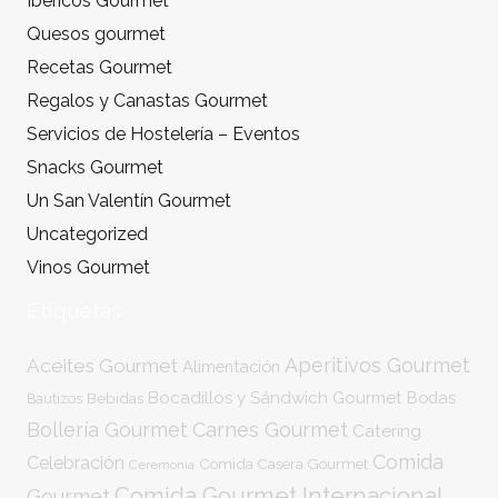
Ibéricos Gourmet
Quesos gourmet
Recetas Gourmet
Regalos y Canastas Gourmet
Servicios de Hostelería – Eventos
Snacks Gourmet
Un San Valentín Gourmet
Uncategorized
Vinos Gourmet
Etiquetas
Aperitivos Gourmet
Aceites Gourmet
Alimentación
Bocadillos y Sándwich Gourmet
Bodas
Bebidas
Bautizos
Bollería Gourmet
Carnes Gourmet
Catering
Comida
Celebración
Comida Casera Gourmet
Ceremonia
Comida Gourmet Internacional
Gourmet