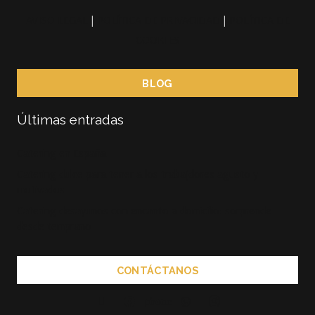
AVISO LEGAL
|
POLÍTICA DE PRIVACIDAD
|
POLÍTICA DE
COOKIES
BLOG
Últimas entradas
Catering en España
Catering dulce para tener a los trabajdores agusto y
motivados
Catering desayunos con encanto a domicilio: sorprende
desde temprano
CONTÁCTANOS
phone