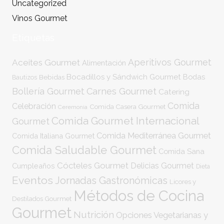
Uncategorized
Vinos Gourmet
Etiquetas
Aperitivos Gourmet
Aceites Gourmet
Alimentación
Bocadillos y Sándwich Gourmet
Bodas
Bebidas
Bautizos
Bollería Gourmet
Carnes Gourmet
Catering
Comida
Celebración
Comida Casera Gourmet
Ceremonia
Comida Gourmet Internacional
Gourmet
Comida Mediterránea Gourmet
Comida Italiana Gourmet
Comida Saludable Gourmet
Comida Sana
Cócteles Gourmet
Delicias Gourmet
Cumpleaños
Dieta
Eventos
Jornadas Gastronómicas
Licores y
Métodos de Cocina
Destilados Gourmet
Gourmet
Nutrición
Opciones Vegetarianas y