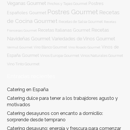
Veganas Gourmet
Postres
Pinchos y Tapas Gourmet
Postres Gourmet
Recetas
Españoles Gourmet
de Cocina Gourmet
Recetas de Salsa Gourmet
Recetas
Recetas
Recetas Italianas Gourmet
Francesas Gourmet
Navideñas Gourmet
Variedades de Vinos Gourmet
Vinos de
Vermut Gourmet
Vino Blanco Gourmet
Vino Rosado Gourmet
España Gourmet
Vinos Europa Gourmet
Vinos Naturales Gourmet
Vino Tinto Gourmet
Entradas recientes
Catering en España
Catering dulce para tener a los trabajdores agusto y
motivados
Catering desayunos con encanto a domicilio:
sorprende desde temprano
Catering desayuno: energía y frescura para comenzar