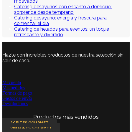
motivados
Catering desayunos con encanto a domicilio:
sorprende desde temprano
Catering desayuno: energía y frescura para
comenzar el día
Catering de helados para eventos: un toque
refrescante y divertido
Hazte con increíbles productos de nuestra selección sin
salir de casa.
Mi cuenta
Mis pedidos
Formas de pago
Gastos de envío
Devoluciones
Productos más vendidos
ACEITES GOURMET
VINAGRES GOURMET