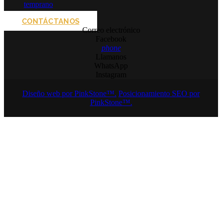
temprano
CONTÁCTANOS
Correo electrónico
Facebook
phone
Llamanos
WhatsApp
Instagram
Diseño web por PinkStone™.
Posicionamiento SEO por
PinkStone™.