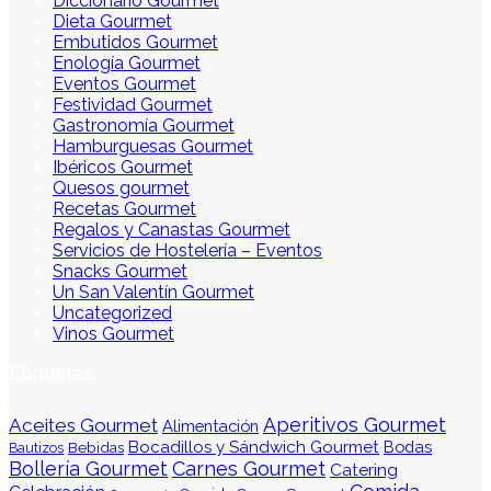
Diccionario Gourmet
Dieta Gourmet
Embutidos Gourmet
Enología Gourmet
Eventos Gourmet
Festividad Gourmet
Gastronomía Gourmet
Hamburguesas Gourmet
Ibéricos Gourmet
Quesos gourmet
Recetas Gourmet
Regalos y Canastas Gourmet
Servicios de Hostelería – Eventos
Snacks Gourmet
Un San Valentín Gourmet
Uncategorized
Vinos Gourmet
Etiquetas
Aperitivos Gourmet
Aceites Gourmet
Alimentación
Bocadillos y Sándwich Gourmet
Bodas
Bebidas
Bautizos
Bollería Gourmet
Carnes Gourmet
Catering