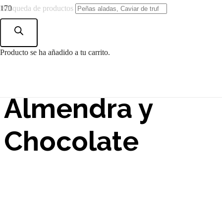
Búsqueda de productos
Hojaldre
Producto
se ha añadido a tu carrito.
Escocés de
Almendra y
Chocolate