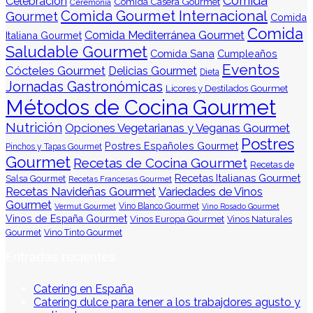
Comida
Celebración
Comida Casera Gourmet
Ceremonia
Comida Gourmet Internacional
Gourmet
Comida
Comida
Comida Mediterránea Gourmet
Italiana Gourmet
Saludable Gourmet
Comida Sana
Cumpleaños
Eventos
Cócteles Gourmet
Delicias Gourmet
Dieta
Jornadas Gastronómicas
Licores y Destilados Gourmet
Métodos de Cocina Gourmet
Nutrición
Opciones Vegetarianas y Veganas Gourmet
Postres
Postres Españoles Gourmet
Pinchos y Tapas Gourmet
Gourmet
Recetas de Cocina Gourmet
Recetas de
Recetas Italianas Gourmet
Salsa Gourmet
Recetas Francesas Gourmet
Recetas Navideñas Gourmet
Variedades de Vinos
Gourmet
Vermut Gourmet
Vino Blanco Gourmet
Vino Rosado Gourmet
Vinos de España Gourmet
Vinos Europa Gourmet
Vinos Naturales
Gourmet
Vino Tinto Gourmet
Entradas recientes
Catering en España
Catering dulce para tener a los trabajdores agusto y