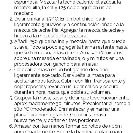
espumosa. Mezclar la leche caliente, el azúcar, la
mantequilla, la sal y 125 cc de agua en un bol
mediano.
Dejar enfriar a 45 ºC. En un bol chico, batir
ligeramente 5 huevos, y a continuación, añadir a la
mezcla de leche fría. Agregar la mezcla de leche y
huevo a la mezcla de la levadura.
Añadir 250 gr de harina y mezclar hasta que quede
suave. Poco a poco agregar la harina restante hasta
que se forme una masa firme. Amasar 10 minutos
sobre una mesada enharinada, o 5 minutos en una
procesadora con gancho para amasar.
Colocar la masa en un bol grande de vidrio,
ligeramente aceitado. Dar vuelta la masa para
aceitar ambos lados. Cubrir con film transparente y
dejar reposar y levar en un lugar cálido y oscuro,
durante 1 hora, hasta que doble su volumen.
Golpear la masa, tapar y dejar que leve nuevamente,
aproximadamente 30 minutos. Precalentar el horno a
180 ºC (moderado). Enmantecar y enharinar una
placa para horno grande. Golpear la masa
nuevamente, y cortar en tres porciones.
Amasar con las manos formando rollos de 50cm
aproximadamente. Sobre la bandeja o placa para