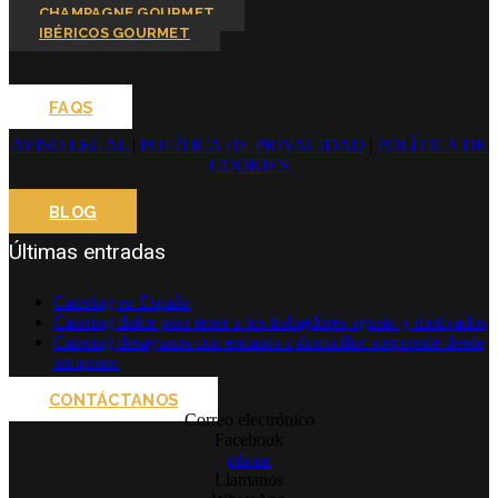
CHAMPAGNE GOURMET
IBÉRICOS GOURMET
FAQS
AVISO LEGAL
|
POLÍTICA DE PRIVACIDAD
|
POLÍTICA DE
COOKIES
BLOG
Últimas entradas
Catering en España
Catering dulce para tener a los trabajdores agusto y motivados
Catering desayunos con encanto a domicilio: sorprende desde
temprano
CONTÁCTANOS
Correo electrónico
Facebook
phone
Llamanos