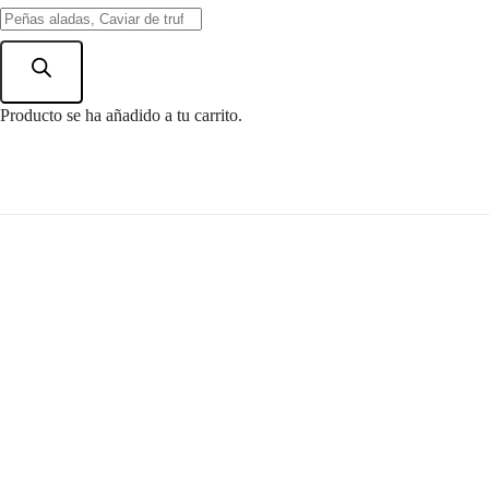
Búsqueda
de
Pan Brioche
productos
Producto
se ha añadido a tu carrito.