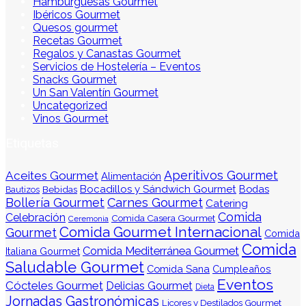
Hamburguesas Gourmet
Ibéricos Gourmet
Quesos gourmet
Recetas Gourmet
Regalos y Canastas Gourmet
Servicios de Hostelería – Eventos
Snacks Gourmet
Un San Valentín Gourmet
Uncategorized
Vinos Gourmet
Etiquetas
Aperitivos Gourmet
Aceites Gourmet
Alimentación
Bocadillos y Sándwich Gourmet
Bodas
Bebidas
Bautizos
Bollería Gourmet
Carnes Gourmet
Catering
Comida
Celebración
Comida Casera Gourmet
Ceremonia
Comida Gourmet Internacional
Gourmet
Comida
Comida
Comida Mediterránea Gourmet
Italiana Gourmet
Saludable Gourmet
Comida Sana
Cumpleaños
Eventos
Cócteles Gourmet
Delicias Gourmet
Dieta
Jornadas Gastronómicas
Licores y Destilados Gourmet