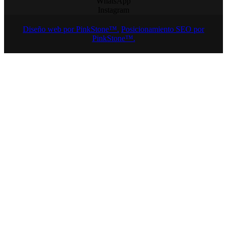
WhatsApp
Instagram
Diseño web por PinkStone™.
Posicionamiento SEO por
PinkStone™.