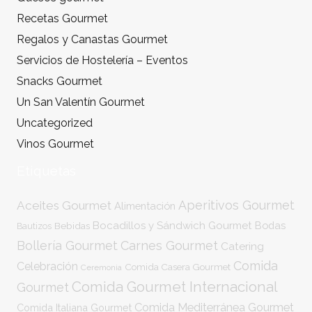
Recetas Gourmet
Regalos y Canastas Gourmet
Servicios de Hostelería – Eventos
Snacks Gourmet
Un San Valentín Gourmet
Uncategorized
Vinos Gourmet
Etiquetas
Aperitivos Gourmet
Aceites Gourmet
Alimentación
Bocadillos y Sándwich Gourmet
Bodas
Bebidas
Bautizos
Bollería Gourmet
Carnes Gourmet
Catering
Comida
Celebración
Comida Casera Gourmet
Ceremonia
Comida Gourmet Internacional
Gourmet
Comida Mediterránea Gourmet
Comida Italiana Gourmet