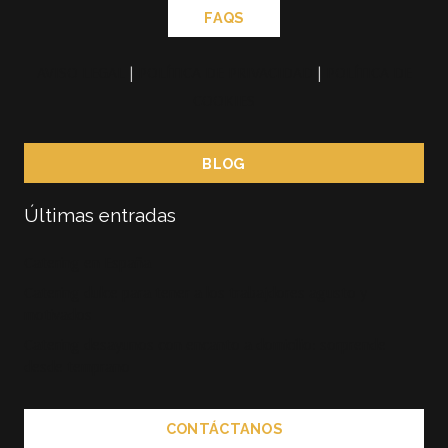
FAQS
AVISO LEGAL
|
POLÍTICA DE PRIVACIDAD
|
POLÍTICA DE
COOKIES
BLOG
Últimas entradas
Catering en España
Catering dulce para tener a los trabajdores agusto y
motivados
Catering desayunos con encanto a domicilio: sorprende
desde temprano
CONTÁCTANOS