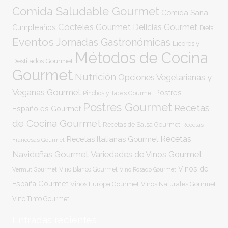
Comida Saludable Gourmet
Comida Sana
Cócteles Gourmet
Delicias Gourmet
Cumpleaños
Dieta
Eventos
Jornadas Gastronómicas
Licores y
Métodos de Cocina
Destilados Gourmet
Gourmet
Nutrición
Opciones Vegetarianas y
Veganas Gourmet
Postres
Pinchos y Tapas Gourmet
Postres Gourmet
Recetas
Españoles Gourmet
de Cocina Gourmet
Recetas de Salsa Gourmet
Recetas
Recetas
Recetas Italianas Gourmet
Francesas Gourmet
Navideñas Gourmet
Variedades de Vinos Gourmet
Vinos de
Vermut Gourmet
Vino Blanco Gourmet
Vino Rosado Gourmet
España Gourmet
Vinos Europa Gourmet
Vinos Naturales Gourmet
Vino Tinto Gourmet
Entradas recientes