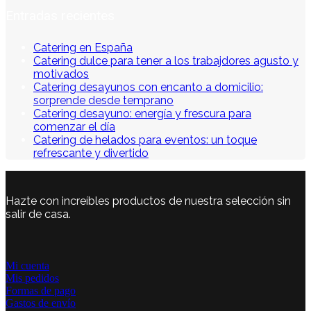
Entradas recientes
Catering en España
Catering dulce para tener a los trabajdores agusto y
motivados
Catering desayunos con encanto a domicilio:
sorprende desde temprano
Catering desayuno: energía y frescura para
comenzar el día
Catering de helados para eventos: un toque
refrescante y divertido
Hazte con increíbles productos de nuestra selección sin
salir de casa.
Mi cuenta
Mis pedidos
Formas de pago
Gastos de envío