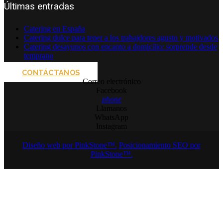
Últimas entradas
Catering en España
Catering dulce para tener a los trabajdores agusto y motivados
Catering desayunos con encanto a domicilio: sorprende desde
temprano
CONTÁCTANOS
Correo electrónico
Facebook
phone
Llamanos
WhatsApp
Instagram
Diseño web por PinkStone™.
Posicionamiento SEO por
PinkStone™.