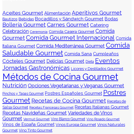
Aperitivos Gourmet
Aceites Gourmet
Alimentación
Bocadillos y Sándwich Gourmet
Bodas
Bebidas
Bautizos
Bollería Gourmet
Carnes Gourmet
Catering
Comida
Celebración
Comida Casera Gourmet
Ceremonia
Comida Gourmet Internacional
Gourmet
Comida
Comida
Comida Mediterránea Gourmet
Italiana Gourmet
Saludable Gourmet
Comida Sana
Cumpleaños
Eventos
Cócteles Gourmet
Delicias Gourmet
Dieta
Jornadas Gastronómicas
Licores y Destilados Gourmet
Métodos de Cocina Gourmet
Nutrición
Opciones Vegetarianas y Veganas Gourmet
Postres
Postres Españoles Gourmet
Pinchos y Tapas Gourmet
Gourmet
Recetas de Cocina Gourmet
Recetas de
Recetas Italianas Gourmet
Salsa Gourmet
Recetas Francesas Gourmet
Recetas Navideñas Gourmet
Variedades de Vinos
Gourmet
Vermut Gourmet
Vino Blanco Gourmet
Vino Rosado Gourmet
Vinos de España Gourmet
Vinos Europa Gourmet
Vinos Naturales
Gourmet
Vino Tinto Gourmet