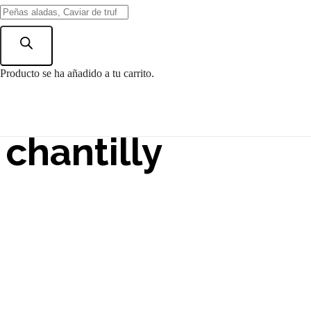
Búsqueda
de
Torta de
productos
Producto
se ha añadido a tu carrito.
avellanas con
chantilly