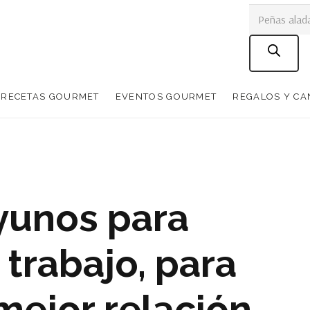
Búsqueda
de
productos
RECETAS GOURMET
EVENTOS GOURMET
REGALOS Y C
yunos para
trabajo, para
mejor relación