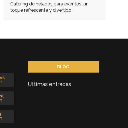
Catering de helados para eventos: un
toque refrescante y divertido
BLOG
AS
T
Últimas entradas
NE
Catering en España
T
Catering dulce para tener a los
trabajdores agusto y motivados
S
T
Catering desayunos con encanto a
domicilio: sorprende desde temprano