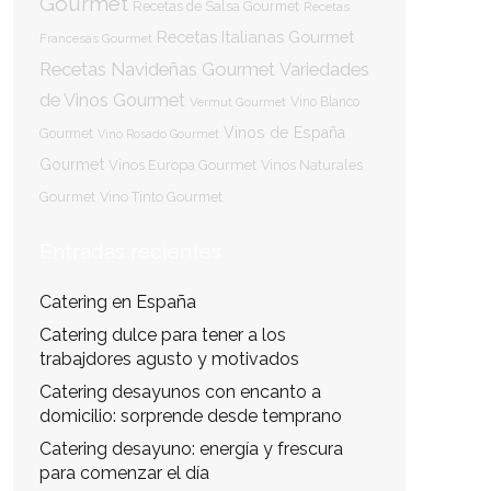
Gourmet
Recetas de Salsa Gourmet
Recetas
Recetas Italianas Gourmet
Francesas Gourmet
Recetas Navideñas Gourmet
Variedades
de Vinos Gourmet
Vermut Gourmet
Vino Blanco
Vinos de España
Gourmet
Vino Rosado Gourmet
Gourmet
Vinos Europa Gourmet
Vinos Naturales
Gourmet
Vino Tinto Gourmet
Entradas recientes
Catering en España
Catering dulce para tener a los
trabajdores agusto y motivados
Catering desayunos con encanto a
domicilio: sorprende desde temprano
Catering desayuno: energía y frescura
para comenzar el día