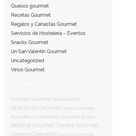
Quesos gourmet
Recetas Gourmet
Regalos y Canastas Gourmet
Servicios de Hostelería – Eventos
Snacks Gourmet
Un San Valentín Gourmet
Uncategorized
Vinos Gourmet
Etiquetas
Aceites Gourmet
Alimentación
Aperitivos Gourmet
Bebidas
Bautizos
Bocadillos y Sándwich Gourmet
Bodas
Bollería Gourmet
Carnes Gourmet
Catering
Celebración
Comida
Ceremonia