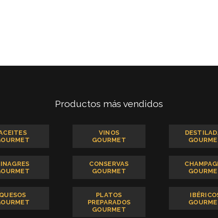
Productos más vendidos
ACEITES
VINOS
DESTILAD
GOURMET
GOURMET
GOURME
VINAGRES
CONSERVAS
CHAMPAG
GOURMET
GOURMET
GOURME
QUESOS
PLATOS
IBÉRICO
GOURMET
PREPARADOS
GOURME
GOURMET