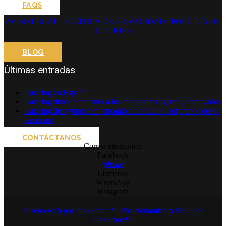
FAQS
AVISO LEGAL
|
POLÍTICA DE PRIVACIDAD
|
POLÍTICA DE
COOKIES
BLOG
Últimas entradas
Catering en España
Catering dulce para tener a los trabajdores agusto y motivados
Catering desayunos con encanto a domicilio: sorprende desde
temprano
CONTÁCTANOS
Correo electrónico
Facebook
phone
Llamanos
WhatsApp
Instagram
Diseño web por PinkStone™.
Posicionamiento SEO por
PinkStone™.