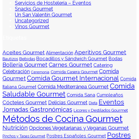
Servicios de Hostelería – Eventos
Snacks Gourmet
Un San Valentín Gourmet
Uncategorized
Vinos Gourmet
Etiquetas
Aperitivos Gourmet
Aceites Gourmet
Alimentación
Bocadillos y Sándwich Gourmet
Bodas
Bebidas
Bautizos
Bollería Gourmet
Carnes Gourmet
Catering
Comida
Celebración
Comida Casera Gourmet
Ceremonia
Comida Gourmet Internacional
Gourmet
Comida
Comida
Comida Mediterránea Gourmet
Italiana Gourmet
Saludable Gourmet
Comida Sana
Cumpleaños
Eventos
Cócteles Gourmet
Delicias Gourmet
Dieta
Jornadas Gastronómicas
Licores y Destilados Gourmet
Métodos de Cocina Gourmet
Nutrición
Opciones Vegetarianas y Veganas Gourmet
Postres
Postres Españoles Gourmet
Pinchos y Tapas Gourmet