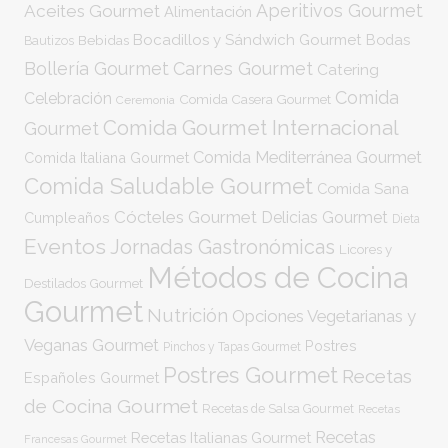
Aperitivos Gourmet
Aceites Gourmet
Alimentación
Bocadillos y Sándwich Gourmet
Bodas
Bebidas
Bautizos
Bollería Gourmet
Carnes Gourmet
Catering
Comida
Celebración
Comida Casera Gourmet
Ceremonia
Comida Gourmet Internacional
Gourmet
Comida Mediterránea Gourmet
Comida Italiana Gourmet
Comida Saludable Gourmet
Comida Sana
Cócteles Gourmet
Delicias Gourmet
Cumpleaños
Dieta
Eventos
Jornadas Gastronómicas
Licores y
Métodos de Cocina
Destilados Gourmet
Gourmet
Nutrición
Opciones Vegetarianas y
Veganas Gourmet
Postres
Pinchos y Tapas Gourmet
Postres Gourmet
Recetas
Españoles Gourmet
de Cocina Gourmet
Recetas de Salsa Gourmet
Recetas
Recetas
Recetas Italianas Gourmet
Francesas Gourmet