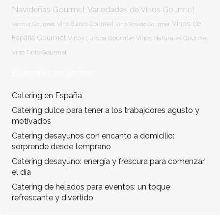
Navideñas Gourmet
Variedades de Vinos Gourmet
Vinos de
Vermut Gourmet
Vino Blanco Gourmet
Vino Rosado Gourmet
España Gourmet
Vinos Europa Gourmet
Vinos Naturales Gourmet
Vino Tinto Gourmet
Entradas recientes
Catering en España
Catering dulce para tener a los trabajdores agusto y
motivados
Catering desayunos con encanto a domicilio:
sorprende desde temprano
Catering desayuno: energía y frescura para comenzar
el día
Catering de helados para eventos: un toque
refrescante y divertido