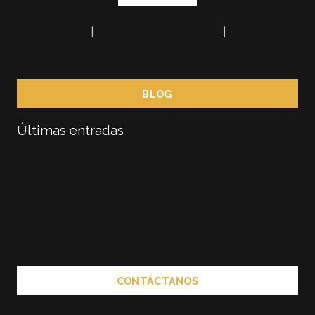
AVISO LEGAL
|
POLÍTICA DE PRIVACIDAD
|
POLÍTICA DE
COOKIES
BLOG
Últimas entradas
Catering en España
Catering dulce para tener a los trabajdores agusto y
motivados
Catering desayunos con encanto a domicilio: sorprende
desde temprano
CONTÁCTANOS
phone