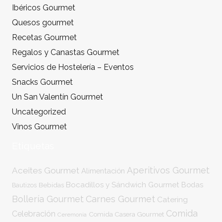
Ibéricos Gourmet
Quesos gourmet
Recetas Gourmet
Regalos y Canastas Gourmet
Servicios de Hostelería – Eventos
Snacks Gourmet
Un San Valentín Gourmet
Uncategorized
Vinos Gourmet
Etiquetas
Aperitivos Gourmet
Aceites Gourmet
Alimentación
Bocadillos y Sándwich Gourmet
Bodas
Bebidas
Bautizos
Bollería Gourmet
Carnes Gourmet
Catering
Comida
Celebración
Comida Casera Gourmet
Ceremonia