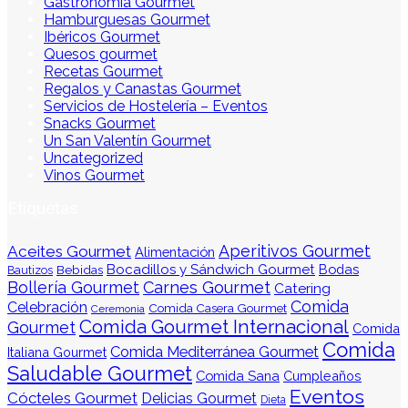
Gastronomía Gourmet
Hamburguesas Gourmet
Ibéricos Gourmet
Quesos gourmet
Recetas Gourmet
Regalos y Canastas Gourmet
Servicios de Hostelería – Eventos
Snacks Gourmet
Un San Valentín Gourmet
Uncategorized
Vinos Gourmet
Etiquetas
Aperitivos Gourmet
Aceites Gourmet
Alimentación
Bocadillos y Sándwich Gourmet
Bodas
Bebidas
Bautizos
Bollería Gourmet
Carnes Gourmet
Catering
Comida
Celebración
Comida Casera Gourmet
Ceremonia
Comida Gourmet Internacional
Gourmet
Comida
Comida
Comida Mediterránea Gourmet
Italiana Gourmet
Saludable Gourmet
Comida Sana
Cumpleaños
Eventos
Cócteles Gourmet
Delicias Gourmet
Dieta