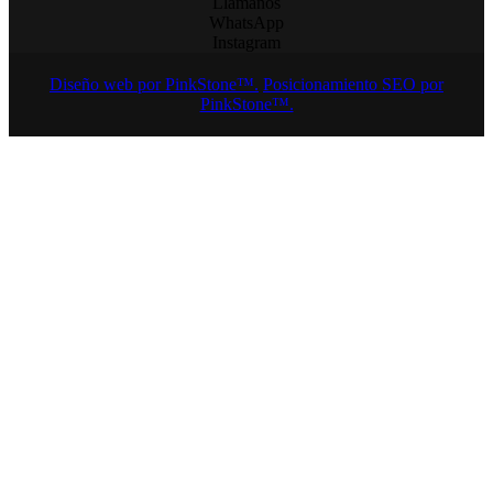
Llamanos
WhatsApp
Instagram
Diseño web por PinkStone™.
Posicionamiento SEO por
PinkStone™.