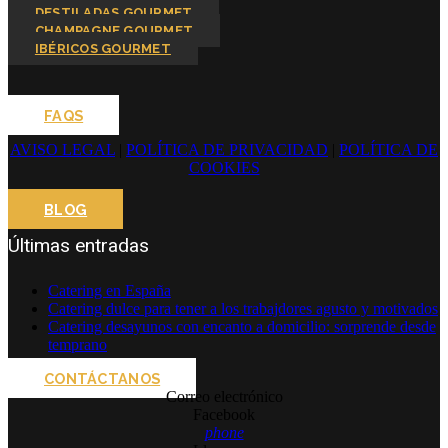
DESTILADAS GOURMET
CHAMPAGNE GOURMET
IBÉRICOS GOURMET
FAQS
AVISO LEGAL
|
POLÍTICA DE PRIVACIDAD
|
POLÍTICA DE
COOKIES
BLOG
Últimas entradas
Catering en España
Catering dulce para tener a los trabajdores agusto y motivados
Catering desayunos con encanto a domicilio: sorprende desde
temprano
CONTÁCTANOS
Correo electrónico
Facebook
phone