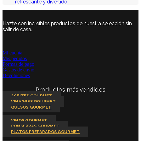
refrescante y divertido
Hazte con increíbles productos de nuestra selección sin
salir de casa.
Mi cuenta
Mis pedidos
Formas de pago
Gastos de envío
Devoluciones
Productos más vendidos
ACEITES GOURMET
VINAGRES GOURMET
QUESOS GOURMET
VINOS GOURMET
CONSERVAS GOURMET
PLATOS PREPARADOS GOURMET